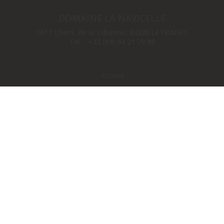
DOMAINE LA NAVICELLE
1617 Chem. de la Cibonne
,
83220
LE PRADET
Tél. :
+33 (04) 94 21 79 99
Accueil
Le domaine
Nos vins
Boutique en ligne
Photothèque
Contact & accès
Nos gîtes
Oenotourisme
Actualités