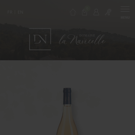
0
FR
EN
MENU