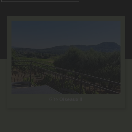
Gîte
Oiseaux II