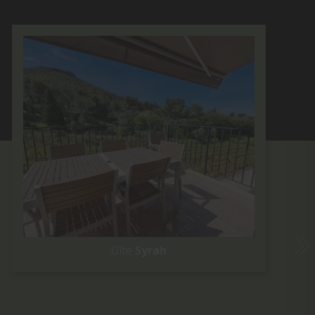
Gîte
Syrah