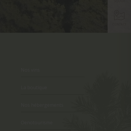
SÉJOUR
CONTACT
Nos vins
La boutique
Nos hébergements
Oenotourisme