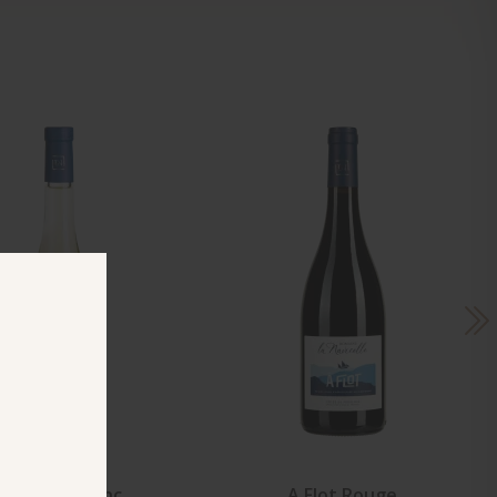
Navicelle Blanc
A Flot Rouge