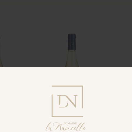
 Rosé
A Flot Blanc