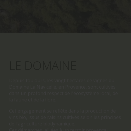
LE DOMAINE
Depuis toujours, les vingt hectares de vignes du
Domaine La Navicelle, en Provence, sont cultivés
dans un profond respect de l'écosystème local, de
la faune et de la flore.
Cet engagement se reflète dans la production de
vins bio, issus de raisins cultivés selon les principes
de l'agriculture biodynamique.
Ces démarches, alliées à un terroir provençal