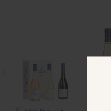
Coffret Dégustation
A Flot