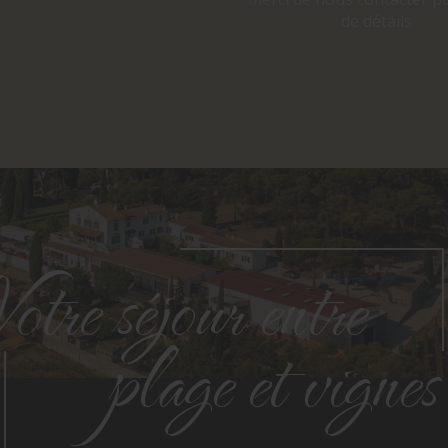
de détails
Votre séjour entre
plage et vignes