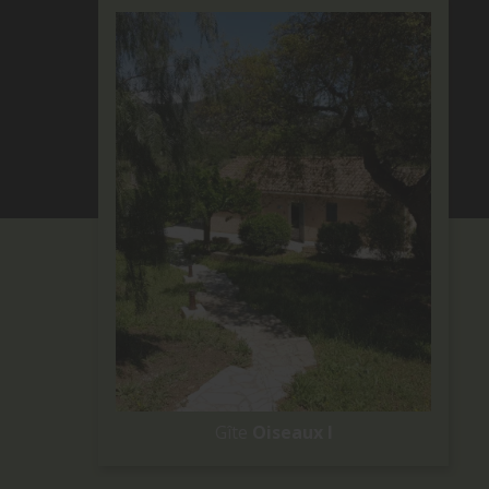
Gîte
Oiseaux I