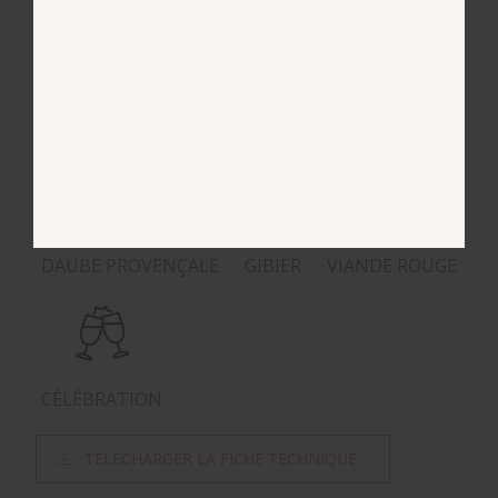
GRILLADE
CÔTE DE BŒUF
CARRÉ D'AGNEAU
DAUBE PROVENÇALE
GIBIER
VIANDE ROUGE
CÉLÉBRATION
TÉLÉCHARGER LA FICHE TECHNIQUE