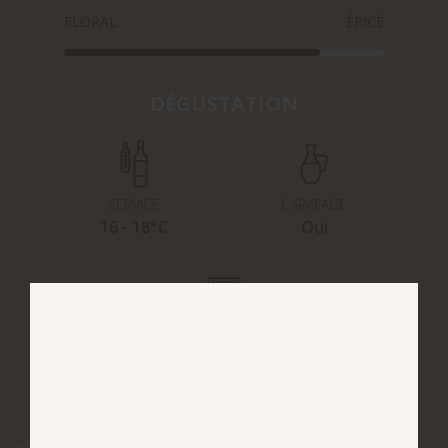
FLORAL
ÉPICÉ
DÉGUSTATION
SERVICE
CARAFAGE
16 - 18°C
Oui
POTENTIEL
10 ans de garde