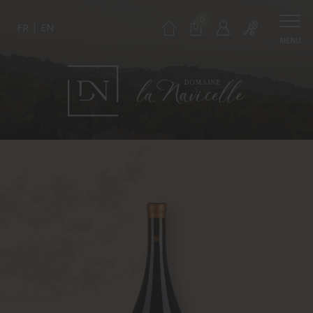
0
FR
EN
MENU