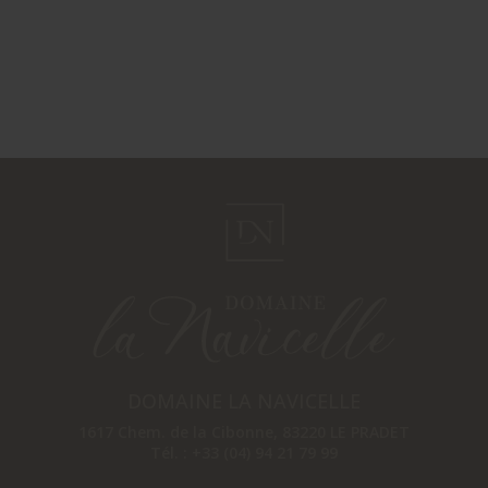
DOMAINE LA NAVICELLE
1617 Chem. de la Cibonne
,
83220
LE PRADET
Tél. :
+33 (04) 94 21 79 99